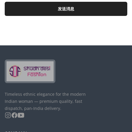
发送消息
Timeless ethnic elegance for the modern
Indian woman — premium quality, fast
dispatch, pan-India delivery.