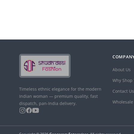
COMPAN
About Us
Why Shop 
Timeless ethnic elegance for the modern
Contact Us
Indian woman — premium quality, fast
Wholesale
dispatch, pan-India delivery.