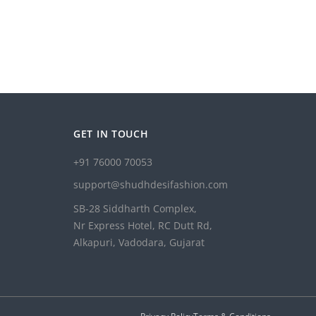
GET IN TOUCH
+91 76000 70053
support@shudhdesifashion.com
SB-28 Siddharth Complex,
Nr Express Hotel, RC Dutt Rd,
Alkapuri, Vadodara, Gujarat