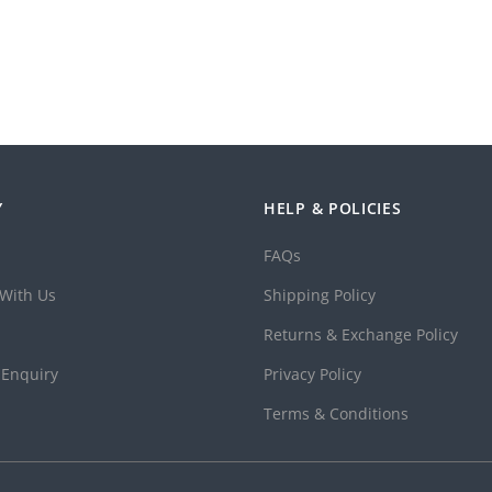
Y
HELP & POLICIES
FAQs
With Us
Shipping Policy
Returns & Exchange Policy
 Enquiry
Privacy Policy
Terms & Conditions