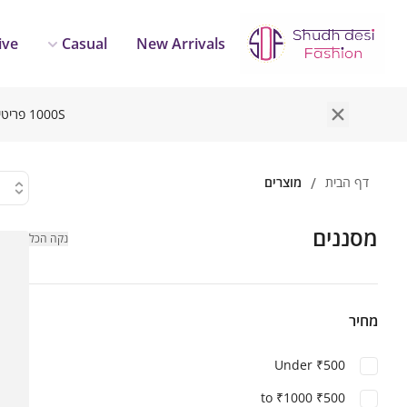
ive
Casual
New Arrivals
1000S פריטים חדשים שנוספו זה עתה: מבצע נוסף של 20%. פריטים שנבחרו. המחירים מסומנים.
מוצרים
/
דף הבית
מסננים
נקה הכל
מחיר
Under ₹500
₹500 to ₹1000