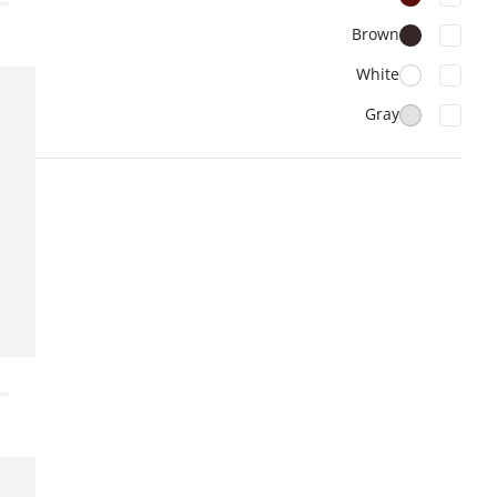
Brown
White
Gray